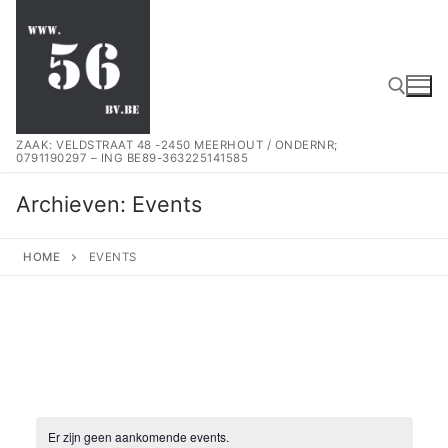
Spring
naar
de
inhoud
ZAAK: VELDSTRAAT 48 -2450 MEERHOUT / ONDERNR;
0791190297 – ING BE89-363225141585
Zoeken naar:
Archieven:
Events
HOME
EVENTS
Er zijn geen aankomende events.