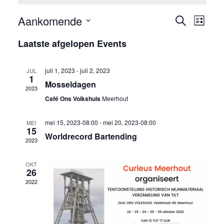
Aankomende
Events
Eve
Zoeken
Lijst
Search
Selecteer
wee
Laatste afgelopen Events
een
and
navi
datum.
Views
juli 1, 2023
-
juli 2, 2023
JUL
Navigati
1
Mosseldagen
2023
Café Ons Volkshuis
Meerhout
mei 15, 2023-08:00
-
mei 20, 2023-08:00
MEI
15
Worldrecord Bartending
2023
OKT
26
2022