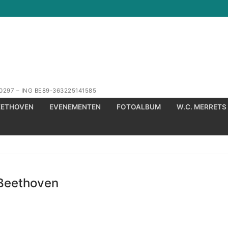
0297 – ING BE89-363225141585
Zoeken naar:
EETHOVEN
EVENEMENTEN
FOTOALBUM
W.C. MERRETS
 Beethoven