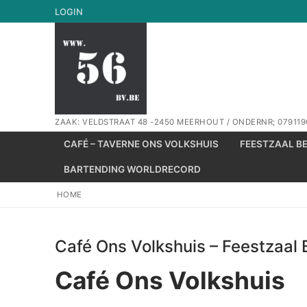
Spring
LOGIN
naar
de
inhoud
ZAAK: VELDSTRAAT 48 -2450 MEERHOUT / ONDERNR; 079119
CAFÉ – TAVERNE ONS VOLKSHUIS
FEESTZAAL B
BARTENDING WORLDRECORD
HOME
Café Ons Volkshuis – Feestzaal
Café Ons Volkshuis