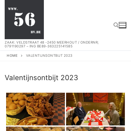
Spring
naar
de
inhoud
ZAAK: VELDSTRAAT 48 -2450 MEERHOUT / ONDERNR;
0791190297 – ING BE89-363225141585
Zoeken naar:
HOME
VALENTIJNSONTBIJT 2023
Valentijnsontbijt 2023