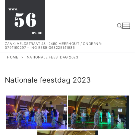
Spring
naar
de
inhoud
ZAAK: VELDSTRAAT 48 -2450 MEERHOUT / ONDERNR;
0791190297 – ING BE89-363225141585
Zoeken naar:
HOME
NATIONALE FEESTDAG 2023
Nationale feestdag 2023