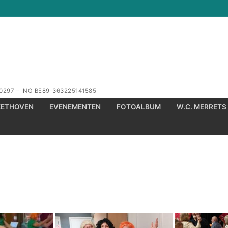
0297 – ING BE89-363225141585
Zoeken naar:
EETHOVEN
EVENEMENTEN
FOTOALBUM
W.C. MERRETS