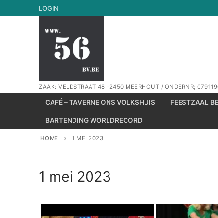
Spring
LOGIN
naar
de
inhoud
ZAAK: VELDSTRAAT 48 -2450 MEERHOUT / ONDERNR; 079119
CAFÉ – TAVERNE ONS VOLKSHUIS
FEESTZAAL B
BARTENDING WORLDRECORD
HOME
1 MEI 2023
1 mei 2023